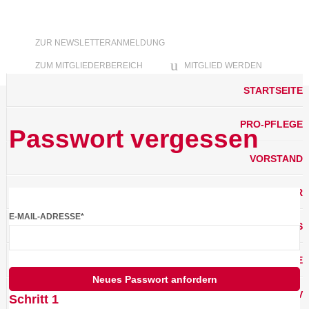
ZUR NEWSLETTERANMELDUNG
ZUM MITGLIEDERBEREICH
MITGLIED WERDEN
DOWNLOADS
STARTSEITE
PRO-PFLEGE
Passwort vergessen
VORSTAND
MITGLIEDER
E-MAIL-ADRESSE
*
ENP & BASS
TERMINE
Neues Passwort anfordern
PPBV
Schritt 1